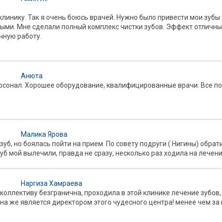
 клинику. Так я очень боюсь врачей. Нужно было привести мои зубы 
ыми. Мне сделали полный комплекс чистки зубов. Эффект отличный
чную работу.
Анюта
рсонал. Хорошее оборудование, квалифицированные врачи. Все по 
Малика Ярова
зуб, но боялась пойти на прием. По совету подруги ( Нигины) обрат
Зуб мой вылечили, правда не сразу, несколько раз ходила на лечени
Наргиза Хамраева
коллективу безгранична, проходила в этой клинике лечение зубов
а же является директором этого чудесного центра! менее чем за 