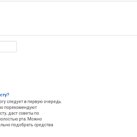
асту?
огу следует в первую очередь.
но порекомендуют
ту, даст советы по
полостью рта. Можно
ельно подобрать средства