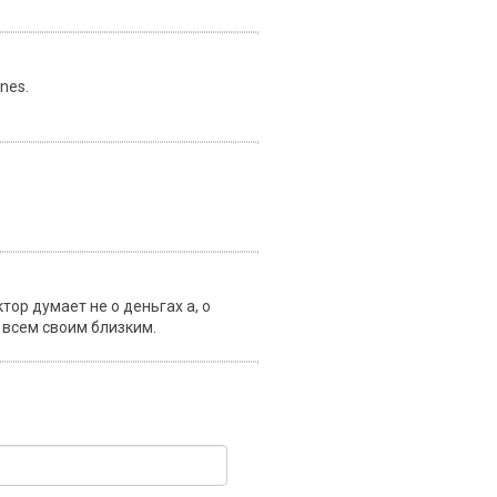
nes.
ор думает не о деньгах а, о
 всем своим близким.