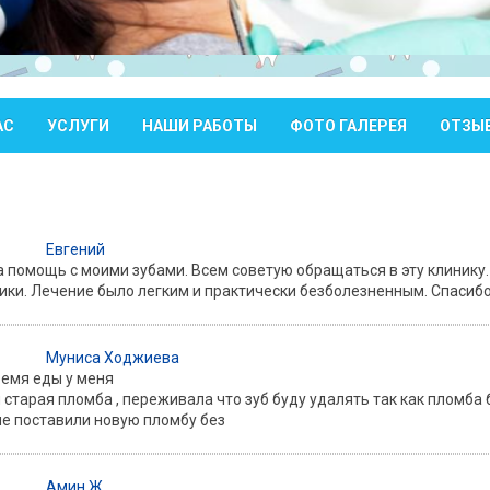
АС
УСЛУГИ
НАШИ РАБОТЫ
ФОТО ГАЛЕРЕЯ
ОТЗЫ
Евгений
 помощь с моими зубами. Всем советую обращаться в эту клинику
ки. Лечение было легким и практически безболезненным. Спасибо
Муниса Ходжиева
ремя еды у меня
старая пломба , переживала что зуб буду удалять так как пломба б
не поставили новую пломбу без
Амин Ж.